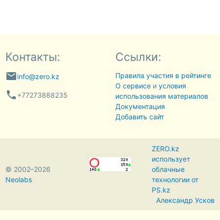
Контакты:
Ссылки:
email
Правила участия в рейтинге
info@zero.kz
О сервисе
и
условия
phone
+77273888235
использования материалов
Документация
Добавить сайт
ZERO.kz
использует
© 2002–2026
облачные
Neolabs
технологии от
PS.kz
Александр Усков