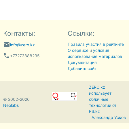
Контакты:
Ссылки:
email
Правила участия в рейтинге
info@zero.kz
О сервисе
и
условия
phone
+77273888235
использования материалов
Документация
Добавить сайт
ZERO.kz
использует
© 2002–2026
облачные
Neolabs
технологии от
PS.kz
Александр Усков