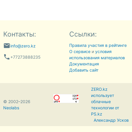
Контакты:
Ссылки:
email
Правила участия в рейтинге
info@zero.kz
О сервисе
и
условия
phone
+77273888235
использования материалов
Документация
Добавить сайт
ZERO.kz
использует
© 2002–2026
облачные
Neolabs
технологии от
PS.kz
Александр Усков