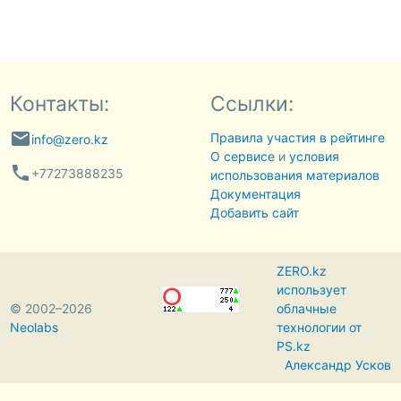
Контакты:
Ссылки:
email
Правила участия в рейтинге
info@zero.kz
О сервисе
и
условия
phone
+77273888235
использования материалов
Документация
Добавить сайт
ZERO.kz
использует
© 2002–2026
облачные
Neolabs
технологии от
PS.kz
Александр Усков