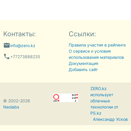
Контакты:
Ссылки:
email
Правила участия в рейтинге
info@zero.kz
О сервисе
и
условия
phone
+77273888235
использования материалов
Документация
Добавить сайт
ZERO.kz
использует
© 2002–2026
облачные
Neolabs
технологии от
PS.kz
Александр Усков