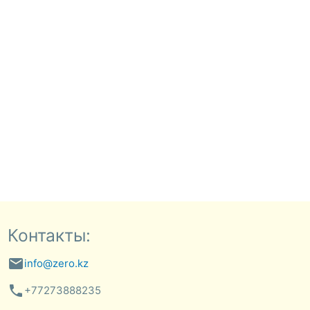
Контакты:
email
info@zero.kz
phone
+77273888235