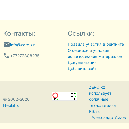
Контакты:
Ссылки:
email
Правила участия в рейтинге
info@zero.kz
О сервисе
и
условия
phone
+77273888235
использования материалов
Документация
Добавить сайт
ZERO.kz
использует
© 2002–2026
облачные
Neolabs
технологии от
PS.kz
Александр Усков