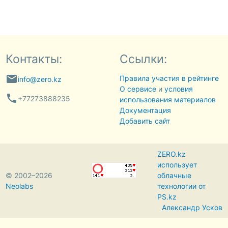
Контакты:
Ссылки:
email
Правила участия в рейтинге
info@zero.kz
О сервисе
и
условия
phone
+77273888235
использования материалов
Документация
Добавить сайт
ZERO.kz
использует
© 2002–2026
облачные
Neolabs
технологии от
PS.kz
Александр Усков