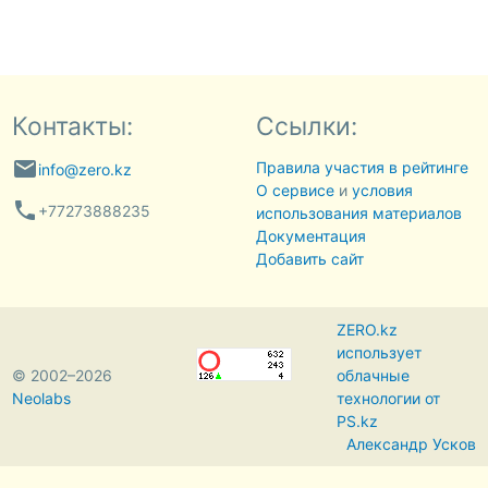
Контакты:
Ссылки:
email
Правила участия в рейтинге
info@zero.kz
О сервисе
и
условия
phone
+77273888235
использования материалов
Документация
Добавить сайт
ZERO.kz
использует
© 2002–2026
облачные
Neolabs
технологии от
PS.kz
Александр Усков