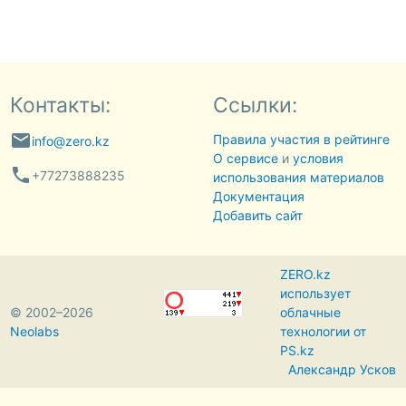
Контакты:
Ссылки:
email
Правила участия в рейтинге
info@zero.kz
О сервисе
и
условия
phone
+77273888235
использования материалов
Документация
Добавить сайт
ZERO.kz
использует
© 2002–2026
облачные
Neolabs
технологии от
PS.kz
Александр Усков