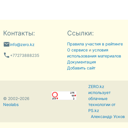
Контакты:
Ссылки:
email
Правила участия в рейтинге
info@zero.kz
О сервисе
и
условия
phone
+77273888235
использования материалов
Документация
Добавить сайт
ZERO.kz
использует
© 2002–2026
облачные
Neolabs
технологии от
PS.kz
Александр Усков