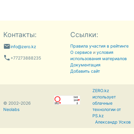
Контакты:
Ссылки:
email
Правила участия в рейтинге
info@zero.kz
О сервисе
и
условия
phone
+77273888235
использования материалов
Документация
Добавить сайт
ZERO.kz
использует
© 2002–2026
облачные
Neolabs
технологии от
PS.kz
Александр Усков