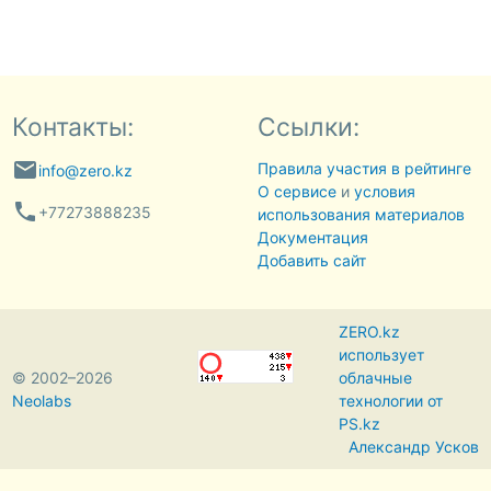
Контакты:
Ссылки:
email
Правила участия в рейтинге
info@zero.kz
О сервисе
и
условия
phone
+77273888235
использования материалов
Документация
Добавить сайт
ZERO.kz
использует
© 2002–2026
облачные
Neolabs
технологии от
PS.kz
Александр Усков