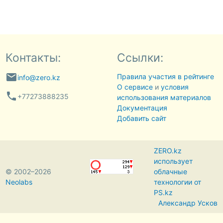
Контакты:
Ссылки:
email
Правила участия в рейтинге
info@zero.kz
О сервисе
и
условия
phone
+77273888235
использования материалов
Документация
Добавить сайт
ZERO.kz
использует
© 2002–2026
облачные
Neolabs
технологии от
PS.kz
Александр Усков