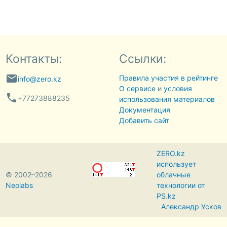
Контакты:
Ссылки:
email
Правила участия в рейтинге
info@zero.kz
О сервисе
и
условия
phone
+77273888235
использования материалов
Документация
Добавить сайт
ZERO.kz
использует
© 2002–2026
облачные
Neolabs
технологии от
PS.kz
Александр Усков