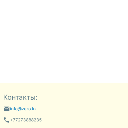
Контакты:
email
info@zero.kz
phone
+77273888235