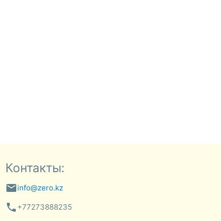
Контакты:
email
info@zero.kz
phone
+77273888235