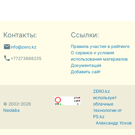
Контакты:
Ссылки:
email
Правила участия в рейтинге
info@zero.kz
О сервисе
и
условия
phone
+77273888235
использования материалов
Документация
Добавить сайт
ZERO.kz
использует
© 2002–2026
облачные
Neolabs
технологии от
PS.kz
Александр Усков