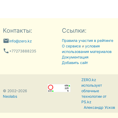
Контакты:
Ссылки:
email
Правила участия в рейтинге
info@zero.kz
О сервисе
и
условия
phone
+77273888235
использования материалов
Документация
Добавить сайт
ZERO.kz
использует
© 2002–2026
облачные
Neolabs
технологии от
PS.kz
Александр Усков