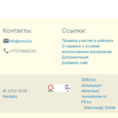
Контакты:
Ссылки:
email
Правила участия в рейтинге
info@zero.kz
О сервисе
и
условия
phone
+77273888235
использования материалов
Документация
Добавить сайт
ZERO.kz
использует
© 2002–2026
облачные
Neolabs
технологии от
PS.kz
Александр Усков