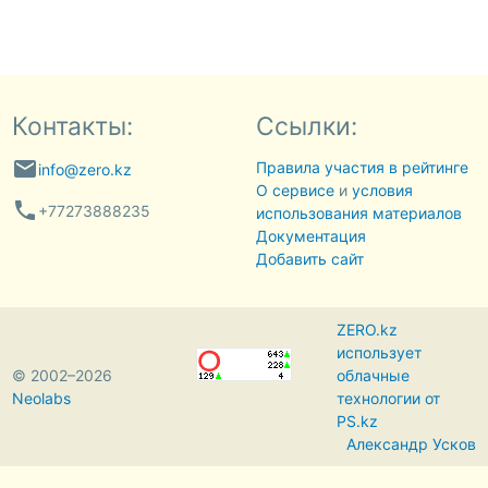
Контакты:
Ссылки:
email
Правила участия в рейтинге
info@zero.kz
О сервисе
и
условия
phone
+77273888235
использования материалов
Документация
Добавить сайт
ZERO.kz
использует
© 2002–2026
облачные
Neolabs
технологии от
PS.kz
Александр Усков