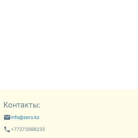
Контакты:
email
info@zero.kz
phone
+77273888235