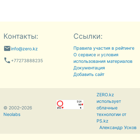
Контакты:
Ссылки:
email
Правила участия в рейтинге
info@zero.kz
О сервисе
и
условия
phone
+77273888235
использования материалов
Документация
Добавить сайт
ZERO.kz
использует
© 2002–2026
облачные
Neolabs
технологии от
PS.kz
Александр Усков