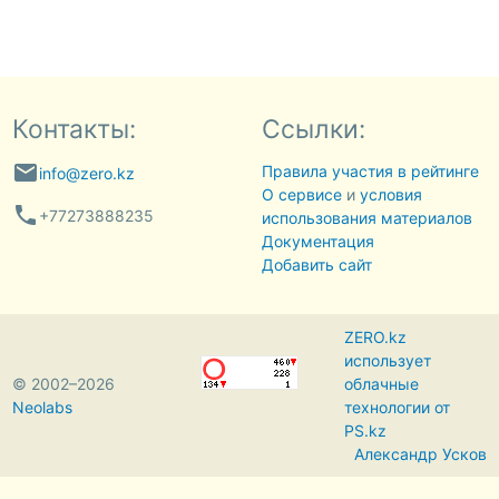
Контакты:
Ссылки:
email
Правила участия в рейтинге
info@zero.kz
О сервисе
и
условия
phone
+77273888235
использования материалов
Документация
Добавить сайт
ZERO.kz
использует
© 2002–2026
облачные
Neolabs
технологии от
PS.kz
Александр Усков