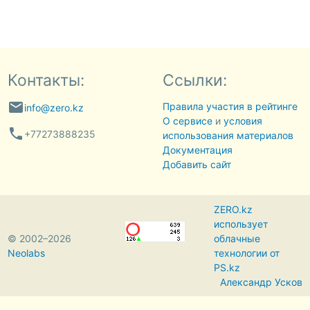
Контакты:
Ссылки:
email
Правила участия в рейтинге
info@zero.kz
О сервисе
и
условия
phone
+77273888235
использования материалов
Документация
Добавить сайт
ZERO.kz
использует
© 2002–2026
облачные
Neolabs
технологии от
PS.kz
Александр Усков