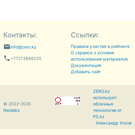
Контакты:
Ссылки:
email
Правила участия в рейтинге
info@zero.kz
О сервисе
и
условия
phone
+77273888235
использования материалов
Документация
Добавить сайт
ZERO.kz
использует
© 2002–2026
облачные
Neolabs
технологии от
PS.kz
Александр Усков