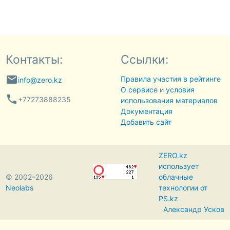
Контакты:
Ссылки:
email
Правила участия в рейтинге
info@zero.kz
О сервисе
и
условия
phone
+77273888235
использования материалов
Документация
Добавить сайт
ZERO.kz
использует
© 2002–2026
облачные
Neolabs
технологии от
PS.kz
Александр Усков