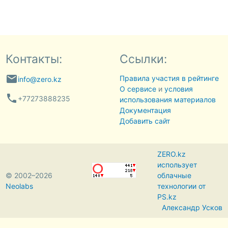
Контакты:
Ссылки:
email
Правила участия в рейтинге
info@zero.kz
О сервисе
и
условия
phone
+77273888235
использования материалов
Документация
Добавить сайт
ZERO.kz
использует
© 2002–2026
облачные
Neolabs
технологии от
PS.kz
Александр Усков