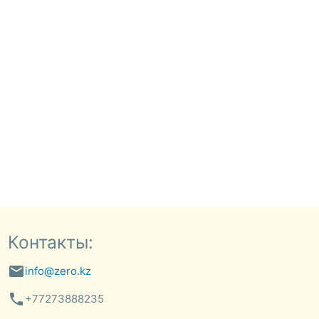
Контакты:
email
info@zero.kz
phone
+77273888235