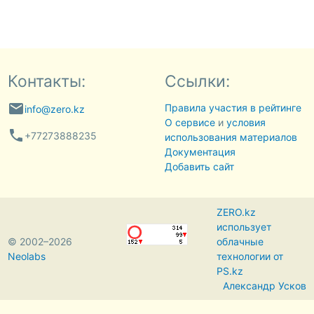
Контакты:
Ссылки:
email
Правила участия в рейтинге
info@zero.kz
О сервисе
и
условия
phone
+77273888235
использования материалов
Документация
Добавить сайт
ZERO.kz
использует
© 2002–2026
облачные
Neolabs
технологии от
PS.kz
Александр Усков