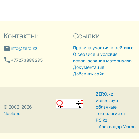
Контакты:
Ссылки:
email
Правила участия в рейтинге
info@zero.kz
О сервисе
и
условия
phone
+77273888235
использования материалов
Документация
Добавить сайт
ZERO.kz
использует
© 2002–2026
облачные
Neolabs
технологии от
PS.kz
Александр Усков