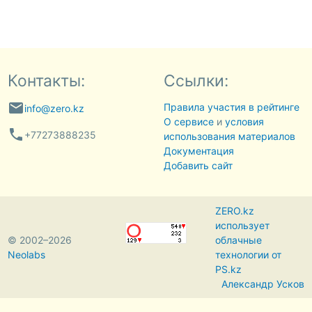
Контакты:
Ссылки:
email
Правила участия в рейтинге
info@zero.kz
О сервисе
и
условия
phone
+77273888235
использования материалов
Документация
Добавить сайт
ZERO.kz
использует
© 2002–2026
облачные
Neolabs
технологии от
PS.kz
Александр Усков