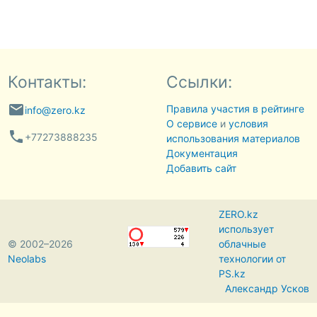
Контакты:
Ссылки:
email
Правила участия в рейтинге
info@zero.kz
О сервисе
и
условия
phone
+77273888235
использования материалов
Документация
Добавить сайт
ZERO.kz
использует
© 2002–2026
облачные
Neolabs
технологии от
PS.kz
Александр Усков