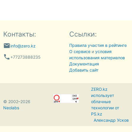
Контакты:
Ссылки:
email
Правила участия в рейтинге
info@zero.kz
О сервисе
и
условия
phone
+77273888235
использования материалов
Документация
Добавить сайт
ZERO.kz
использует
© 2002–2026
облачные
Neolabs
технологии от
PS.kz
Александр Усков