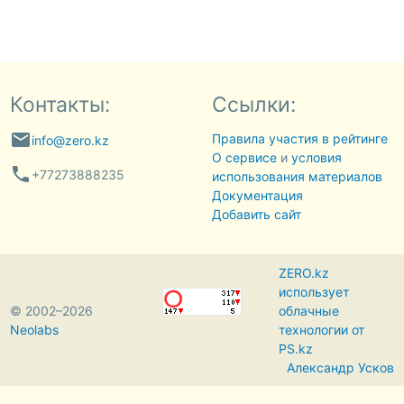
Контакты:
Ссылки:
email
Правила участия в рейтинге
info@zero.kz
О сервисе
и
условия
phone
+77273888235
использования материалов
Документация
Добавить сайт
ZERO.kz
использует
© 2002–2026
облачные
Neolabs
технологии от
PS.kz
Александр Усков