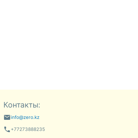
Контакты:
email
info@zero.kz
phone
+77273888235