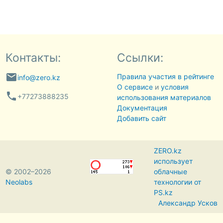
Контакты:
Ссылки:
email
Правила участия в рейтинге
info@zero.kz
О сервисе
и
условия
phone
+77273888235
использования материалов
Документация
Добавить сайт
ZERO.kz
использует
© 2002–2026
облачные
Neolabs
технологии от
PS.kz
Александр Усков