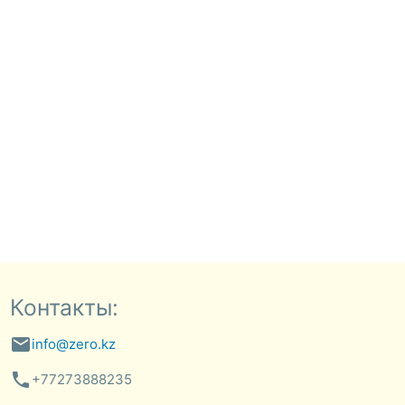
Контакты:
email
info@zero.kz
phone
+77273888235