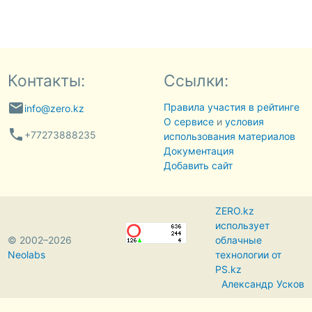
Контакты:
Ссылки:
email
Правила участия в рейтинге
info@zero.kz
О сервисе
и
условия
phone
+77273888235
использования материалов
Документация
Добавить сайт
ZERO.kz
использует
© 2002–2026
облачные
Neolabs
технологии от
PS.kz
Александр Усков