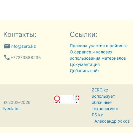
Контакты:
Ссылки:
email
Правила участия в рейтинге
info@zero.kz
О сервисе
и
условия
phone
+77273888235
использования материалов
Документация
Добавить сайт
ZERO.kz
использует
© 2002–2026
облачные
Neolabs
технологии от
PS.kz
Александр Усков