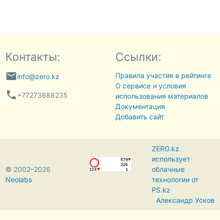
Контакты:
Ссылки:
email
Правила участия в рейтинге
info@zero.kz
О сервисе
и
условия
phone
+77273888235
использования материалов
Документация
Добавить сайт
ZERO.kz
использует
© 2002–2026
облачные
Neolabs
технологии от
PS.kz
Александр Усков