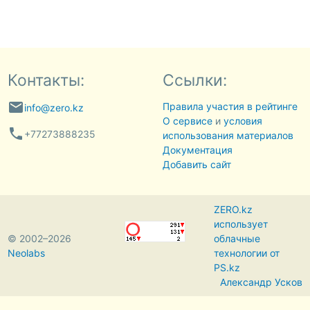
Контакты:
Ссылки:
email
Правила участия в рейтинге
info@zero.kz
О сервисе
и
условия
phone
+77273888235
использования материалов
Документация
Добавить сайт
ZERO.kz
использует
© 2002–2026
облачные
Neolabs
технологии от
PS.kz
Александр Усков