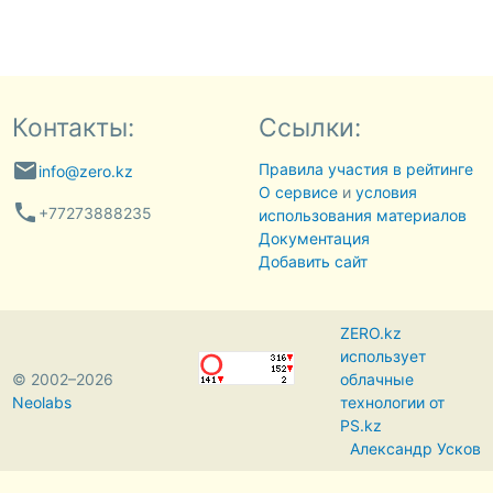
Контакты:
Ссылки:
email
Правила участия в рейтинге
info@zero.kz
О сервисе
и
условия
phone
+77273888235
использования материалов
Документация
Добавить сайт
ZERO.kz
использует
© 2002–2026
облачные
Neolabs
технологии от
PS.kz
Александр Усков