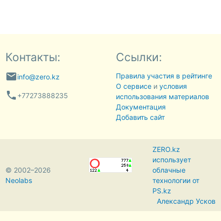
Контакты:
Ссылки:
email
Правила участия в рейтинге
info@zero.kz
О сервисе
и
условия
phone
+77273888235
использования материалов
Документация
Добавить сайт
ZERO.kz
использует
© 2002–2026
облачные
Neolabs
технологии от
PS.kz
Александр Усков