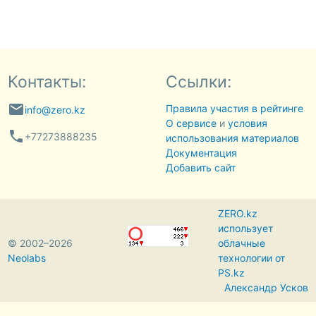
Контакты:
Ссылки:
email
Правила участия в рейтинге
info@zero.kz
О сервисе
и
условия
phone
+77273888235
использования материалов
Документация
Добавить сайт
ZERO.kz
использует
© 2002–2026
облачные
Neolabs
технологии от
PS.kz
Александр Усков