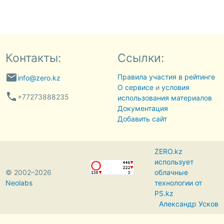
Контакты:
Ссылки:
email
Правила участия в рейтинге
info@zero.kz
О сервисе
и
условия
phone
+77273888235
использования материалов
Документация
Добавить сайт
ZERO.kz
использует
© 2002–2026
облачные
Neolabs
технологии от
PS.kz
Александр Усков