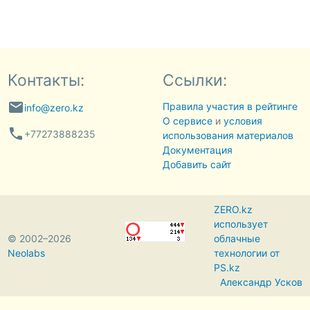
Контакты:
Ссылки:
email
Правила участия в рейтинге
info@zero.kz
О сервисе
и
условия
phone
+77273888235
использования материалов
Документация
Добавить сайт
ZERO.kz
использует
© 2002–2026
облачные
Neolabs
технологии от
PS.kz
Александр Усков