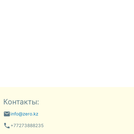
Контакты:
email
info@zero.kz
phone
+77273888235