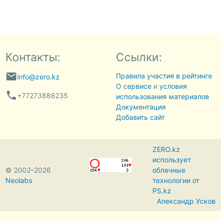
Контакты:
Ссылки:
email
Правила участия в рейтинге
info@zero.kz
О сервисе
и
условия
phone
+77273888235
использования материалов
Документация
Добавить сайт
ZERO.kz
использует
© 2002–2026
облачные
Neolabs
технологии от
PS.kz
Александр Усков