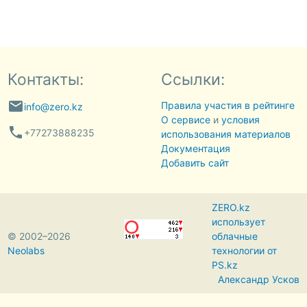
Контакты:
Ссылки:
email
Правила участия в рейтинге
info@zero.kz
О сервисе
и
условия
phone
+77273888235
использования материалов
Документация
Добавить сайт
ZERO.kz
использует
© 2002–2026
облачные
Neolabs
технологии от
PS.kz
Александр Усков